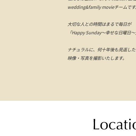
wedding&family movieチームで
大切な人との時間はまるで毎日が
「Happy Sunday〜幸せな日曜日
ナチュラルに、何十年後も見返した
映像・写真を撮影いたします。