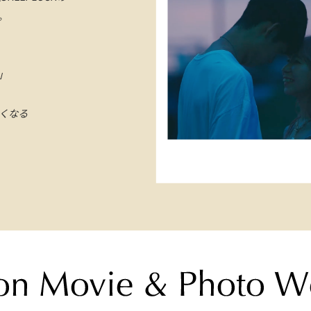
す。
〜」
くなる