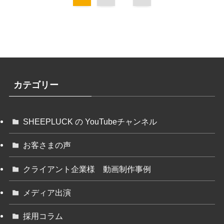
カテゴリー
SHEEPLUCK の YouTubeチャンネル
お客さまの声
クライアント企業様 動画制作事例
メディア出演
採用コラム