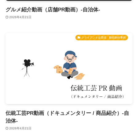
グルメ紹介動画（店舗PR動画）-自治体-
2026年4月21日
クライアント企業様 動画制作事例
伝統工芸PR動画（ドキュメンタリー / 商品紹介）-自
治体-
2026年4月21日