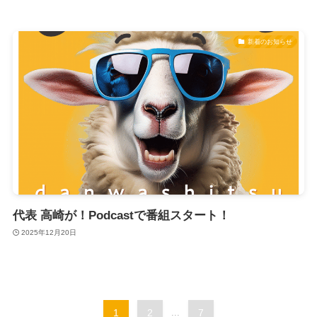
新着のお知らせ
代表 高崎が！Podcastで番組スタート！
2025年12月20日
1
2
...
7