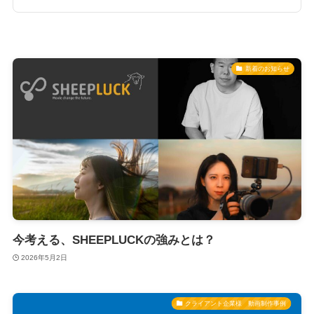
新着のお知らせ
今考える、SHEEPLUCKの強みとは？
2026年5月2日
クライアント企業様 動画制作事例